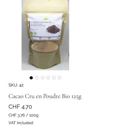
SKU: 42
Cacao Cru en Poudre Bio 125g
Price
CHF 4.70
CHF 3.76
/
100g
CHF 3.76
VAT Included
per