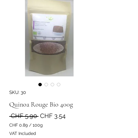
SKU: 30
Quinoa Rouge Bio 400g
Regular
Sale
 CHF 5.90 
CHF 3.54
Price
Price
CHF 0.89
/
100g
CHF 0.89
VAT Included
per