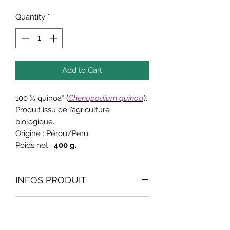
100
Quantity
*
Grams
Add to Cart
100 % quinoa* (
Chenopodium quinoa
).
Produit issu de l’agriculture
biologique.
Origine : Pérou/Peru
Poids net :
400 g.
INFOS PRODUIT
Le quinoa, membre de la famille des
Conseils d'utilisation
amarantacées, est une pseudo-
céréale (les vraies céréales sont des