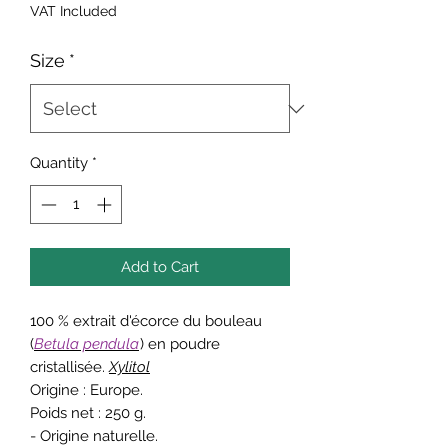
CHF 2.36
VAT Included
per
100
Size
*
Grams
Quantity
*
Add to Cart
100 % extrait d'écorce du bouleau
(
Betula pendula
) en poudre
cristallisée.
Xylitol
Origine : Europe.
Poids net : 250 g.
- Origine naturelle.